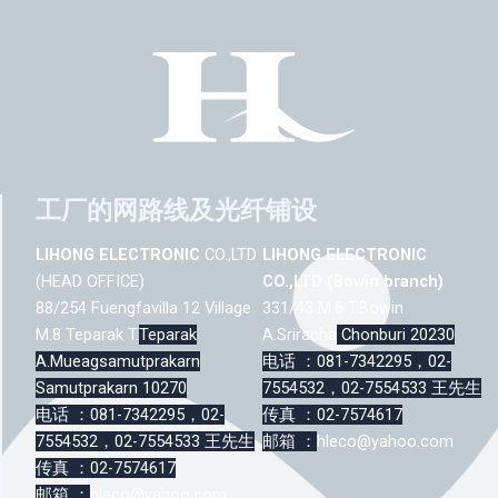
工厂的网路线及光纤铺设
LIHONG ELECTRONIC
CO.,LTD
LIHONG ELECTRONIC
(HEAD OFFICE)
CO.,LTD (Bowin branch)
88/254 Fuengfavilla 12 Village
331/43 M.6 T.Bowin
M.8 Teparak T.
Teparak
A.Sriracha
Chonburi 20230
A.Mueagsamutprakarn
电话 ：081-7342295，02-
Samutprakarn 10270
7554532，02-7554533 王先生
电话 ：081-7342295，02-
传真 ：02-7574617
7554532，02-7554533 王先生
邮箱 ：
hleco@yahoo.com
传真 ：02-7574617
邮箱 ：
hleco@yahoo.com