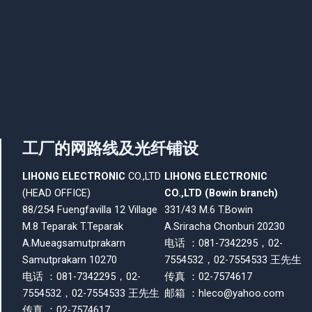
工厂的网路线及光纤铺设
LIHONG ELECTRONIC
CO.,LTD
LIHONG ELECTRONIC
(HEAD OFFICE)
CO.,LTD (Bowin branch)
88/254 Fuengfavilla 12 Village
331/43 M.6 T.Bowin
M.8 Teparak T.
Teparak
A.Sriracha
Chonburi 20230
A.Mueagsamutprakarn
电话 ：081-7342295，02-
Samutprakarn 10270
7554532，02-7554533 王先生
电话 ：081-7342295，02-
传真 ：02-7574617
7554532，02-7554533 王先生
邮箱 ：
hleco@yahoo.com
传真 ：02-7574617